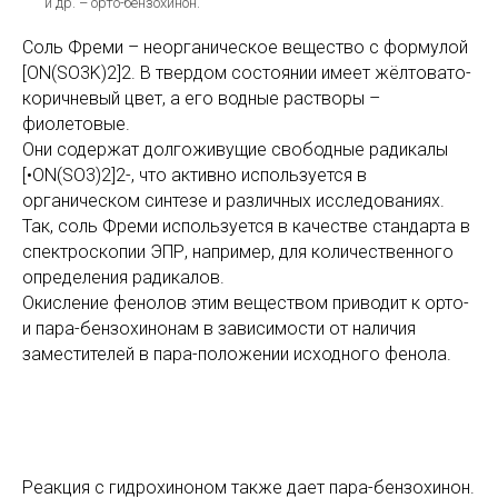
и др. – орто-бензохинон.
Соль Фреми – неорганическое вещество с формулой
[ON(SO3K)2]2. В твердом состоянии имеет жёлтовато-
коричневый цвет, а его водные растворы –
фиолетовые.
Они содержат долгоживущие свободные радикалы
[•ON(SO3)2]­2-, что активно используется в
органическом синтезе и различных исследованиях.
Так, соль Фреми используется в качестве стандарта в
спектроскопии ЭПР, например, для количественного
МПИ
определения радикалов.
Окисление фенолов этим веществом приводит к орто-
и пара-бензохинонам в зависимости от наличия
заместителей в пара-положении исходного фенола.
Реакция с гидрохиноном также дает пара-бензохинон.