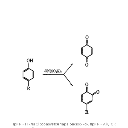
ОСТ
При R = H или Cl образуется пара-бензохинон, при R = Alk, -OR